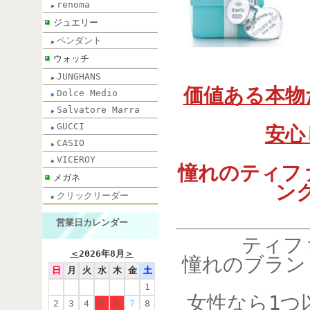
renoma
ジュエリー
ペンダント
ウォッチ
JUNGHANS
価値ある本物
Dolce Medio
Salvatore Marra
GUCCI
安心
CASIO
VICEROY
憧れのティフ
メガネ
ン
クリックリーダー
営業日カレンダー
ティフ
＜
2026年8月
＞
憧れのブラン
日
月
火
水
木
金
土
1
女性なら1つ
2
3
4
5
6
7
8