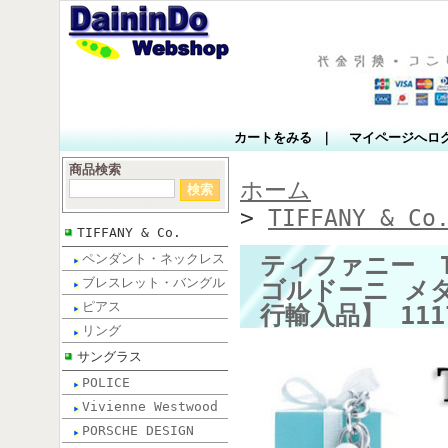
カートをみる
｜
マイページへロ
商品検索
ホーム
>
TIFFANY & Co
TIFFANY & Co.
ティファニー T
ペンダント・ネックレス
ブレスレット・バングル
ゴルドーニ メ
ピアス
行輸入品】 111
リング
サングラス
POLICE
Vivienne Westwood
PORSCHE DESIGN