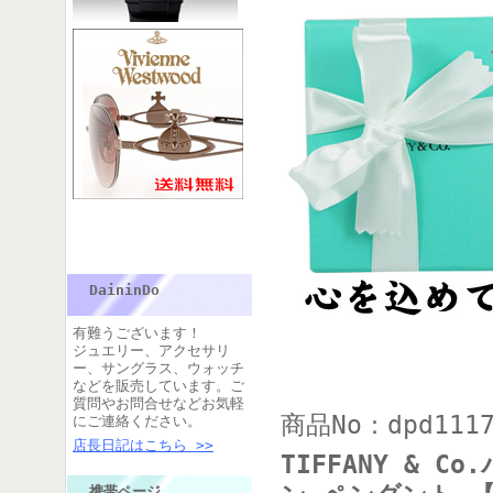
DaininDo
有難うございます！
ジュエリー、アクセサリ
ー、サングラス、ウォッチ
などを販売しています。ご
質問やお問合せなどお気軽
商品No：dpd111
にご連絡ください。
店長日記はこちら >>
TIFFANY &
携帯ページ