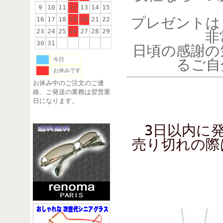
9
10
11
12
13
14
15
プレゼントは
16
17
18
19
20
21
22
23
24
25
26
27
28
29
非
30
31
日頃の感謝の
今日
るご自
お休みです
お休み中のご注文のご連
絡、ご発送の業務は翌営業
日になります。
3日以内に
売り切れの際