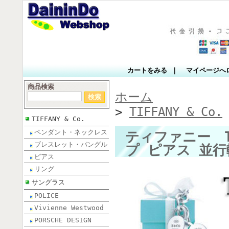
カートをみる
｜
マイページへ
商品検索
ホーム
>
TIFFANY & Co.
TIFFANY & Co.
ペンダント・ネックレス
ティファニー TI
ブレスレット・バングル
プ ピアス 並行
ピアス
リング
サングラス
POLICE
Vivienne Westwood
PORSCHE DESIGN