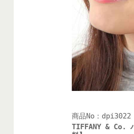
商品No：dpi3022
TIFFANY & 