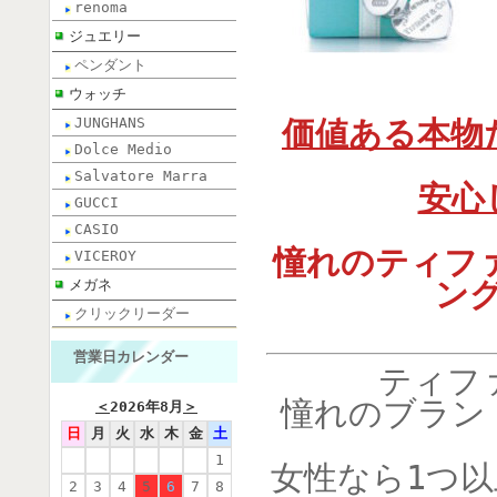
renoma
ジュエリー
ペンダント
ウォッチ
JUNGHANS
価値ある本物
Dolce Medio
Salvatore Marra
安心
GUCCI
CASIO
憧れのティフ
VICEROY
ン
メガネ
クリックリーダー
営業日カレンダー
ティフ
憧れのブラン
＜
2026年8月
＞
日
月
火
水
木
金
土
1
女性なら1つ
2
3
4
5
6
7
8