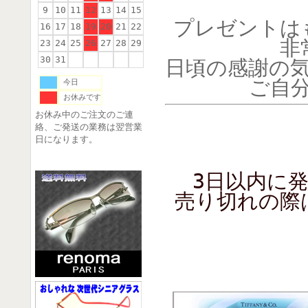
9
10
11
12
13
14
15
プレゼントは
16
17
18
19
20
21
22
非
23
24
25
26
27
28
29
30
31
日頃の感謝の
ご自
今日
お休みです
お休み中のご注文のご連
絡、ご発送の業務は翌営業
日になります。
3日以内に
売り切れの際