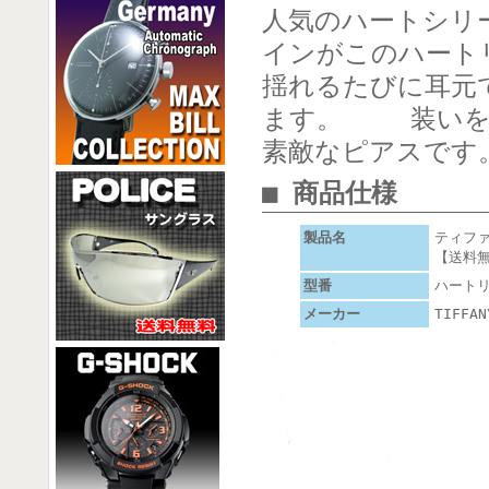
人気のハートシリ
インがこのハート
揺れるたびに耳元
ます。 装いを
素敵なピアスです
■ 商品仕様
製品名
ティファ
【送料
型番
ハートリ
メーカー
TIFFAN