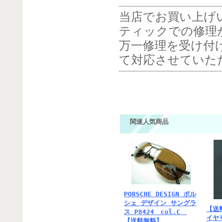
当店でお買い上げ
ティックでの修理
万一修理を受け付
て対応させていた
関連人気商品
PORSCHE DESIGN ポル
シェ デザイン サングラ
【送
ス P8424 col.C
イヤ
【送料無料】