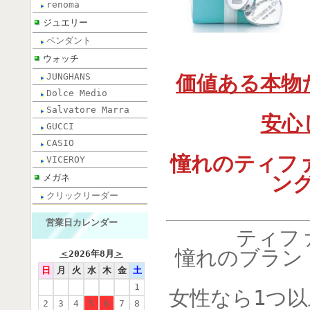
renoma
ジュエリー
ペンダント
ウォッチ
JUNGHANS
価値ある本物
Dolce Medio
Salvatore Marra
安心
GUCCI
CASIO
憧れのティフ
VICEROY
ン
メガネ
クリックリーダー
営業日カレンダー
ティフ
憧れのブラン
＜
2026年8月
＞
日
月
火
水
木
金
土
1
女性なら1つ
2
3
4
5
6
7
8