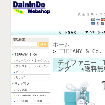
カートをみる
｜
マイページへ
商品検索
ホーム
>
TIFFANY & Co.
TIFFANY & Co.
ペンダント・ネックレス
ティファニー TI
ブレスレット・バングル
ング ★送料無料
ピアス
リング
サングラス
POLICE
Vivienne Westwood
PORSCHE DESIGN