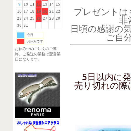
9
10
11
12
13
14
15
プレゼントは
16
17
18
19
20
21
22
非
23
24
25
26
27
28
29
30
31
日頃の感謝の
ご自
今日
お休みです
お休み中のご注文のご連
絡、ご発送の業務は翌営業
日になります。
5日以内に
売り切れの際