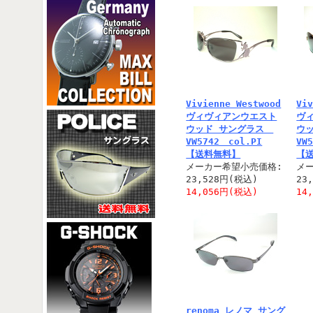
Vivienne Westwood
Vi
ヴィヴィアンウエスト
ヴ
ウッド サングラス
ウ
VW5742 col.PI
VW
【送料無料】
【
メーカー希望小売価格:
メ
23,528円(税込)
23
14,056円(税込)
14
renoma レノマ サング