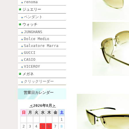
renoma
ジュエリー
ペンダント
ウォッチ
JUNGHANS
Dolce Medio
Salvatore Marra
GUCCI
CASIO
VICEROY
メガネ
クリックリーダー
営業日カレンダー
＜
2026年8月
＞
日
月
火
水
木
金
土
1
2
3
4
5
6
7
8