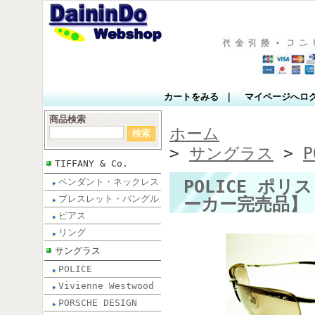
カートをみる
｜
マイページへロ
商品検索
ホーム
>
サングラス
>
P
TIFFANY & Co.
POLICE ポリス
ペンダント・ネックレス
ブレスレット・バングル
ーカー完売品】
ピアス
リング
サングラス
POLICE
Vivienne Westwood
PORSCHE DESIGN