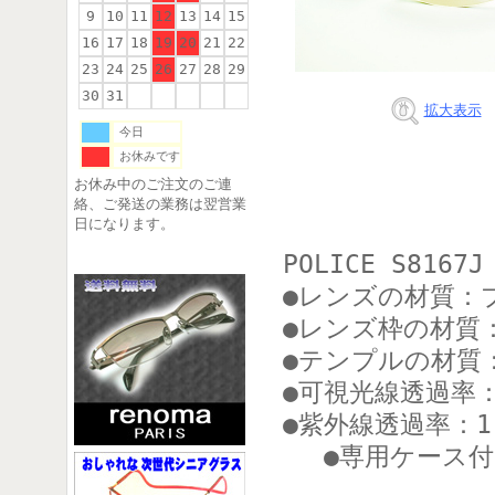
9
10
11
12
13
14
15
16
17
18
19
20
21
22
23
24
25
26
27
28
29
30
31
拡大表示
今日
お休みです
お休み中のご注文のご連
絡、ご発送の業務は翌営業
日になります。
POLICE S816
●レンズの材質：
●レンズ枠の材質
●テンプルの材質
●可視光線透過率：
●紫外線透過率：1
●専用ケース付