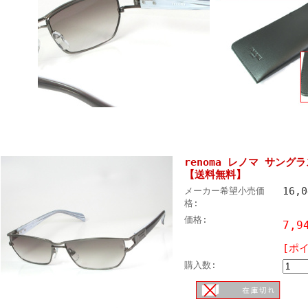
renoma レノマ サングラス
【送料無料】
16,
メーカー希望小売価
格:
価格:
7,
[ポ
購入数: