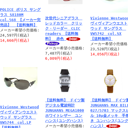
POLICE ポリス サング
ラス S8180M
次世代シニアグラス
Vivienne Westwoo
col.568 【メーカー完
レッドカラー クリッ
ヴィヴィアンウエスト
売品】 【送料無料】
ク・リーダー CLIC
ウッド サングラス
メーカー希望小売価格:
readers 【送料無
VW5742 col.SX
24,597円(税込)
料】 赤色
【送料無料】
14,666円(税込)
メーカー希望小売価格
メーカー希望小売価格:
23,528円(税込)
7,487円(税込)
14,056円(税込)
6,009円(税込)
【送料無料】 ドイツ製
【送料無料】 ドイツ
デジタル電波時計
JUNGHANS MAX BIL
Vivienne Westwood
JUNGHANS MEGA1000
027/5703 マックス
ヴィヴィアンウエスト
ホワイトレザー ユン
ル 10μ金メッキ 手
ウッド サングラス
ハンス(ユングハンス)
き ユンハンス(ユン
VW5744 col.LP
メーカー希望小売価格:
ハンス)
【送料無料】