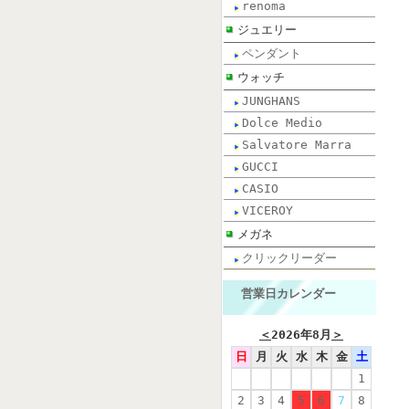
renoma
ジュエリー
ペンダント
ウォッチ
JUNGHANS
Dolce Medio
Salvatore Marra
GUCCI
CASIO
VICEROY
メガネ
クリックリーダー
営業日カレンダー
＜
2026年8月
＞
日
月
火
水
木
金
土
1
2
3
4
5
6
7
8