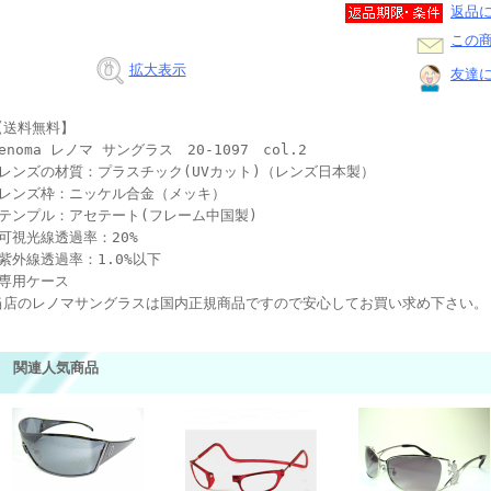
返品
この
拡大表示
友達
【送料無料】
enoma レノマ サングラス 20-1097 col.2
●レンズの材質：プラスチック(UVカット)（レンズ日本製）
●レンズ枠：ニッケル合金（メッキ）
●テンプル：アセテート(フレーム中国製)
●可視光線透過率：20%
●紫外線透過率：1.0%以下
●専用ケース
当店のレノマサングラスは国内正規商品ですので安心してお買い求め下さい。
関連人気商品