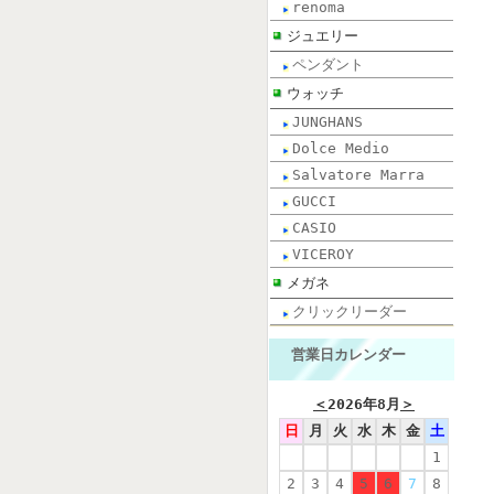
renoma
ジュエリー
ペンダント
ウォッチ
JUNGHANS
Dolce Medio
Salvatore Marra
GUCCI
CASIO
VICEROY
メガネ
クリックリーダー
営業日カレンダー
＜
2026年8月
＞
日
月
火
水
木
金
土
1
2
3
4
5
6
7
8