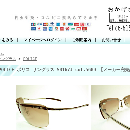
トをみる
｜
マイページへログイン
｜
ご利用案内
｜
お問い合せ
｜
ーム
サングラス
>
POLICE
POLICE ポリス サングラス S8167J col.568D 【メーカ