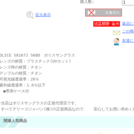
購入数:
拡大表示
返品に
この商
友達に
OLICE S8167J 568D ポリスサングラス
●レンズの材質：プラスチック(UVカット)
●レンズ枠の材質：チタン
●テンプルの材質：チタン
●可視光線透過率：20％
●紫外線透過率：1.0％以下
●専用ケース付
※当店はポリスサングラスの正規代理店です。
すべてデリーゴジャパン(株)の正規商品なので、 安心してお買い求めく
関連人気商品